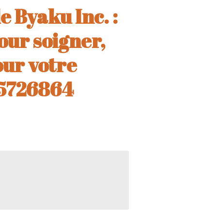
e Byaku Inc. :
our soigner,
ur votre
45726864