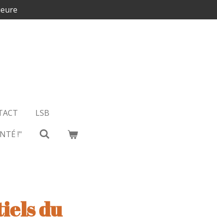
ieure
TACT
LSB
NTÉ !"
tiels du